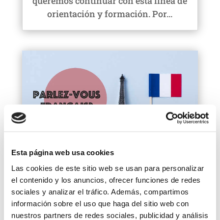
queremos continuar con esta línea de
orientación y formación. Por...
Esta página web usa cookies
Las cookies de este sitio web se usan para personalizar
APPRENONS LE FRANÇAIS
el contenido y los anuncios, ofrecer funciones de redes
Feb 17, 2022
sociales y analizar el tráfico. Además, compartimos
Les films et les séries sont de
información sobre el uso que haga del sitio web con
formidables alliés pour améliorer
nuestros partners de redes sociales, publicidad y análisis