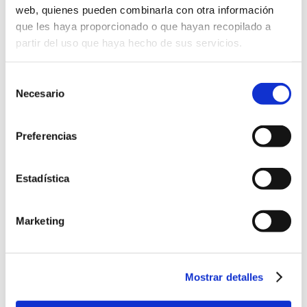
une langue précise sans sortir...
web, quienes pueden combinarla con otra información
que les haya proporcionado o que hayan recopilado a
partir del uso que haya hecho de sus servicios.
Selección
Necesario
de
consentimiento
Preferencias
Estadística
LOS TIPS QUE TE AYUDARAN A
ESTUDIAR UN NUEVO IDIOMA
Marketing
Ene 11, 2022
El psicólogo humanista Abraham
Maslow concretó en una de sus
Mostrar detalles
charlas sobre el aprendizaje
avanzado...