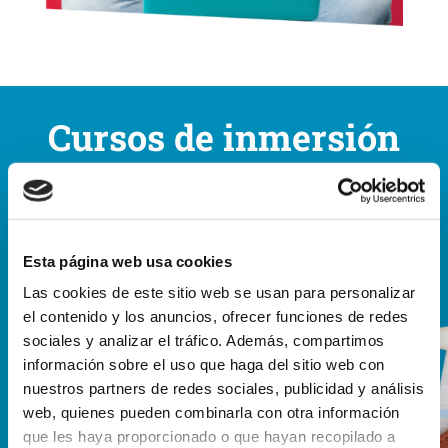
Cursos de inmersión
lingüística
Esta página web usa cookies
Cursos elaborados y prácticos con los
Las cookies de este sitio web se usan para personalizar
que mejorar de forma directa y rápida
el contenido y los anuncios, ofrecer funciones de redes
aspectos del idioma como la dicción o
sociales y analizar el tráfico. Además, compartimos
la comprensión dual del sentido
información sobre el uso que haga del sitio web con
nuestros partners de redes sociales, publicidad y análisis
idiomático
web, quienes pueden combinarla con otra información
que les haya proporcionado o que hayan recopilado a