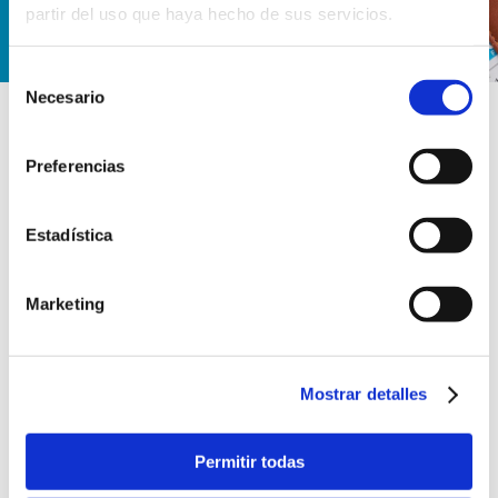
partir del uso que haya hecho de sus servicios.
Selección
Necesario
de
consentimiento
Preferencias
Cursos intensivos
para tu empresa
Estadística
Marketing
Es hora de expandirse y crecer sin
límites en el ámbito laboral. Cursos de
Mostrar detalles
idiomas para trabajadores:
presenciales, a distancia y online
Permitir todas