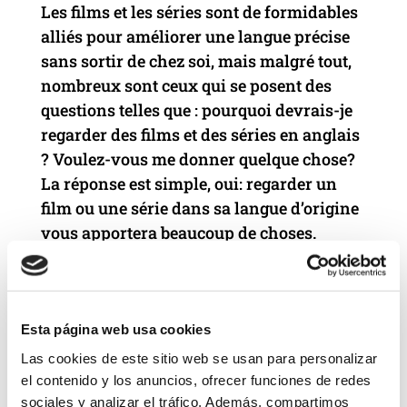
Les films et les séries sont de formidables
alliés pour améliorer une langue précise
sans sortir de chez soi, mais malgré tout,
nombreux sont ceux qui se posent des
questions telles que : pourquoi devrais-je
regarder des films et des séries en anglais
? Voulez-vous me donner quelque chose?
La réponse est simple, oui: regarder un
film ou une série dans sa langue d’origine
vous apportera beaucoup de choses.
Avantages de regarder des films en
version originale : Ils sont un excellent
allié avec votre niveau de langue. Ils
Esta página web usa cookies
aident votre oreille à s’habituer aux
Las cookies de este sitio web se usan para personalizar
différents accents, intonations et
el contenido y los anuncios, ofrecer funciones de redes
structures grammaticales que vous
sociales y analizar el tráfico. Además, compartimos